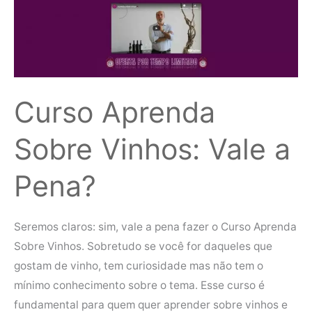
Vinhos:
Vale
a
Pena?
Curso Aprenda
Sobre Vinhos: Vale a
Pena?
Seremos claros: sim, vale a pena fazer o Curso Aprenda
Sobre Vinhos. Sobretudo se você for daqueles que
gostam de vinho, tem curiosidade mas não tem o
mínimo conhecimento sobre o tema. Esse curso é
fundamental para quem quer aprender sobre vinhos e