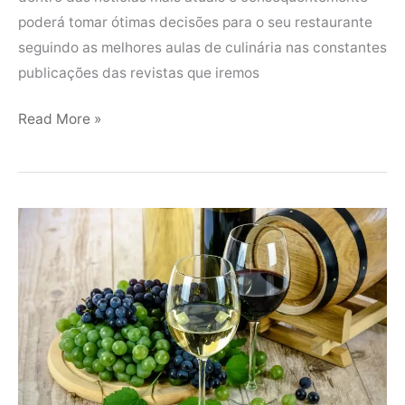
poderá tomar ótimas decisões para o seu restaurante
seguindo as melhores aulas de culinária nas constantes
publicações das revistas que iremos
Read More »
Tipos
de
Vinhos:
Conheça
e
saiba
como
identificá-