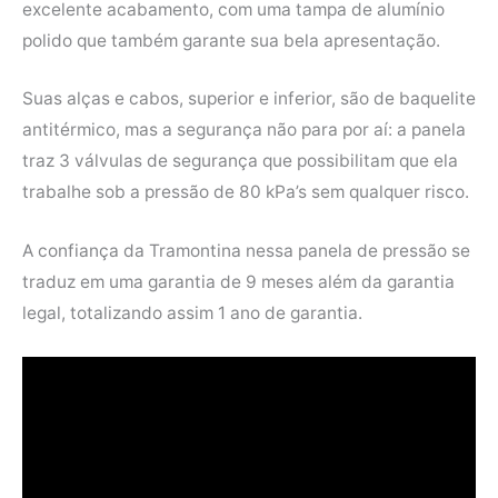
excelente acabamento, com uma tampa de alumínio
polido que também garante sua bela apresentação.
Suas alças e cabos, superior e inferior, são de baquelite
antitérmico, mas a segurança não para por aí: a panela
traz 3 válvulas de segurança que possibilitam que ela
trabalhe sob a pressão de 80 kPa’s sem qualquer risco.
A confiança da Tramontina nessa panela de pressão se
traduz em uma garantia de 9 meses além da garantia
legal, totalizando assim 1 ano de garantia.