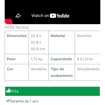
Ficha Técnica
Dimensões
22.4 x
Material
Alumínio
22.9 x
40.8 cm
Peso
1,72 kg
Capacidade
4.5 Litros
Cor
Vermelho
Tipo de
Antiaderente
acabamento
Prós
Garantia de 1 ano