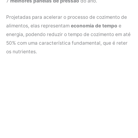
7
melhores panelas de pressão
do ano.
b
t
e
s
o
e
r
A
Projetadas para acelerar o processo de cozimento de
o
r
e
p
alimentos, elas representam
economia de tempo
e
k
s
p
energia, podendo reduzir o tempo de cozimento em até
t
50% com uma característica fundamental, que é reter
os nutrientes.