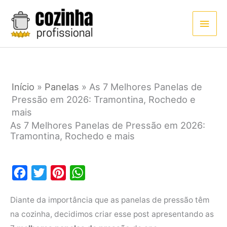
Ir
Men
para
princ
o
conteúdo
Início
»
Panelas
»
As 7 Melhores Panelas de
Pressão em 2026: Tramontina, Rochedo e
mais
As 7 Melhores Panelas de Pressão em 2026:
Tramontina, Rochedo e mais
F
T
P
W
a
w
i
h
Diante da importância que as panelas de pressão têm
c
i
n
a
na cozinha, decidimos criar esse post apresentando as
e
t
t
t