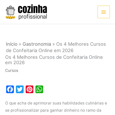
Ir
Men
para
princ
o
conteúdo
Início
»
Gastronomia
»
Os 4 Melhores Cursos
de Confeitaria Online em 2026
Os 4 Melhores Cursos de Confeitaria Online
em 2026
Cursos
F
T
P
W
a
w
i
h
O que acha de aprimorar suas habilidades culinárias e
c
i
n
a
se profissionalizar para ganhar dinheiro no ramo da
e
t
t
t