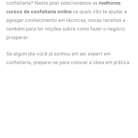
confeitaria? Neste post selecionamos os
melhores
b
t
e
s
cursos de confeitaria online
os quais irão te ajudar a
o
e
r
A
agregar conhecimento em técnicas, novas receitas e
o
r
e
p
também para ter noções sobre como fazer o negócio
k
s
p
prosperar.
t
Se algum dia você já sonhou em ser
expert
em
confeitaria, prepare-se para colocar a ideia em prática.