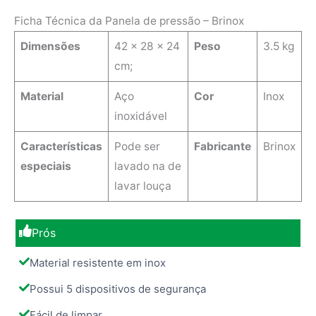
Ficha Técnica da Panela de pressão – Brinox
Dimensões
‎42 x 28 x 24
Peso
3.5 kg
cm;
Material
‎Aço
Cor
Inox
inoxidável
Características
‎Pode ser
Fabricante
Brinox
especiais
lavado na de
lavar louça
Prós
Material resistente em inox
Possui 5 dispositivos de segurança
Fácil de limpar