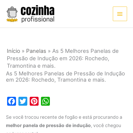
Ir
Men
para
princ
o
conteúdo
Início
»
Panelas
»
As 5 Melhores Panelas de
Pressão de Indução em 2026: Rochedo,
Tramontina e mais.
As 5 Melhores Panelas de Pressão de Indução
em 2026: Rochedo, Tramontina e mais.
F
T
P
W
a
w
i
h
Se você trocou recente de fogão e está procurando a
c
i
n
a
melhor panela de pressão de indução
, você chegou
e
t
t
t