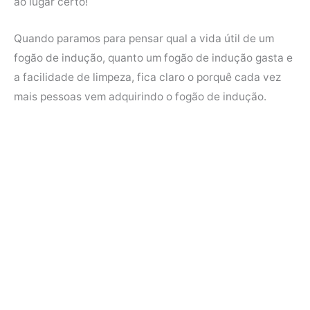
ao lugar certo!
b
t
e
s
o
e
r
A
Quando paramos para pensar qual a vida útil de um
o
r
e
p
fogão de indução, quanto um fogão de indução gasta e
k
s
p
a facilidade de limpeza, fica claro o porquê cada vez
t
mais pessoas vem adquirindo o fogão de indução.