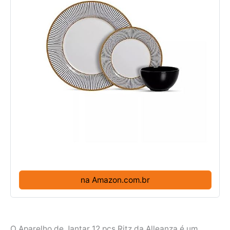
na Amazon.com.br
O Aparelho de Jantar 12 pçs Ritz da Alleanza é um