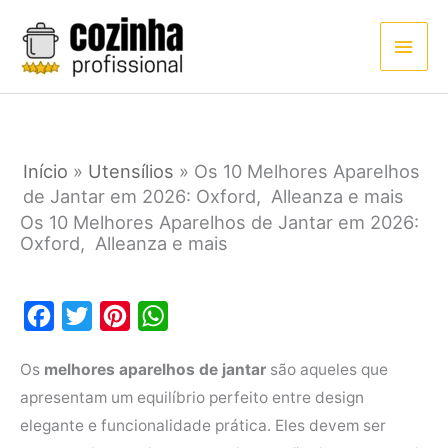
Ir
Men
para
princ
o
conteúdo
Início
»
Utensílios
»
Os 10 Melhores Aparelhos
de Jantar em 2026: Oxford, Alleanza e mais
Os 10 Melhores Aparelhos de Jantar em 2026:
Oxford, Alleanza e mais
F
T
P
W
a
w
i
h
Os
melhores aparelhos de jantar
são aqueles que
c
i
n
a
apresentam um equilíbrio perfeito entre design
e
t
t
t
elegante e funcionalidade prática. Eles devem ser
b
t
e
s