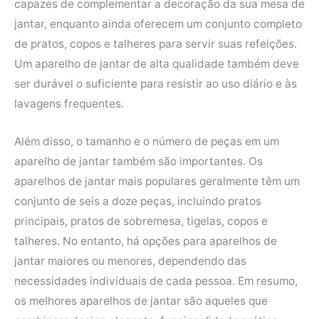
capazes de complementar a decoração da sua mesa de
o
e
r
A
jantar, enquanto ainda oferecem um conjunto completo
o
r
e
p
de pratos, copos e talheres para servir suas refeições.
k
s
p
Um aparelho de jantar de alta qualidade também deve
t
ser durável o suficiente para resistir ao uso diário e às
lavagens frequentes.
Além disso, o tamanho e o número de peças em um
aparelho de jantar também são importantes. Os
aparelhos de jantar mais populares geralmente têm um
conjunto de seis a doze peças, incluindo pratos
principais, pratos de sobremesa, tigelas, copos e
talheres. No entanto, há opções para aparelhos de
jantar maiores ou menores, dependendo das
necessidades individuais de cada pessoa. Em resumo,
os melhores aparelhos de jantar são aqueles que