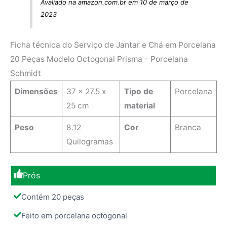
Avaliado na amazon.com.br em 10 de março de
2023
Ficha técnica do Serviço de Jantar e Chá em Porcelana
20 Peças Modelo Octogonal Prisma – Porcelana
Schmidt
Dimensões
‎37 x 27.5 x
Tipo de
‎Porcelana
25 cm
material
Peso
8.12
Cor
Branca
Quilogramas
Prós
Contém 20 peças
Feito em porcelana octogonal