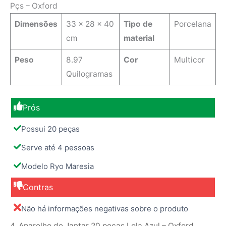
Pçs – Oxford
Dimensões
‎33 x 28 x 40
Tipo de
‎Porcelana
cm
material
Peso
8.97
Cor
Multicor
Quilogramas
Prós
Possui 20 peças
Serve até 4 pessoas
Modelo Ryo Maresia
Contras
Não há informações negativas sobre o produto
4. Aparelho de Jantar 20 peças Lola Azul – Oxford