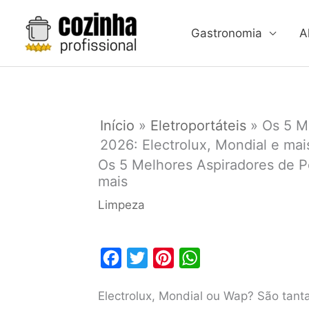
Ir
para
Gastronomia
A
o
conteúdo
Início
»
Eletroportáteis
»
Os 5 M
2026: Electrolux, Mondial e mai
Os 5 Melhores Aspiradores de Pó
mais
Limpeza
F
T
P
W
a
w
i
h
Electrolux, Mondial ou Wap? São tant
c
i
n
a