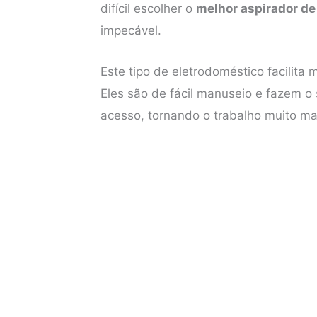
difícil escolher o
melhor aspirador de 
e
t
t
t
impecável.
b
t
e
s
o
e
r
A
Este tipo de eletrodoméstico facilita 
o
r
e
p
Eles são de fácil manuseio e fazem o 
k
s
p
acesso, tornando o trabalho muito ma
t