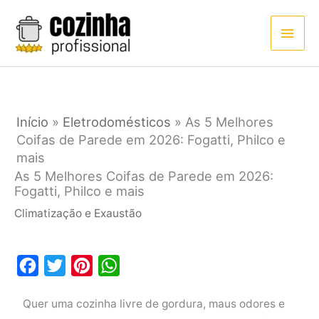
Ir
Men
para
princ
o
conteúdo
Início
»
Eletrodomésticos
»
As 5 Melhores
Coifas de Parede em 2026: Fogatti, Philco e
mais
As 5 Melhores Coifas de Parede em 2026:
Fogatti, Philco e mais
Climatização e Exaustão
F
T
P
W
a
w
i
h
Quer uma cozinha livre de gordura, maus odores e
c
i
n
a