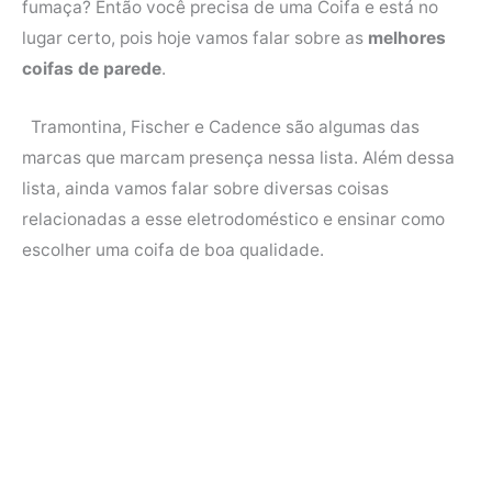
fumaça? Então você precisa de uma Coifa e está no
e
t
t
t
lugar certo, pois hoje vamos falar sobre as
melhores
b
t
e
s
coifas de parede
.
o
e
r
A
o
r
e
p
Tramontina, Fischer e Cadence são algumas das
k
s
p
marcas que marcam presença nessa lista. Além dessa
t
lista, ainda vamos falar sobre diversas coisas
relacionadas a esse eletrodoméstico e ensinar como
escolher uma coifa de boa qualidade.