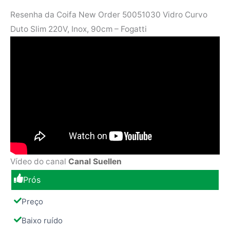
Resenha da Coifa New Order 50051030 Vidro Curvo
Duto Slim 220V, Inox, 90cm – Fogatti
Vídeo do canal
Canal Suellen
Prós
Preço
Baixo ruído