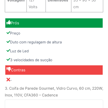
Voltagem
127
Dimensões
35 x 90 x 50
Volts
cm
Prós
Preço
Duto com regulagem de altura
Luz de Led
3 velocidades de sucção
Contras
-
3. Coifa de Parede Gourmet, Vidro Curvo, 60 cm, 220W,
Inox, 110V, CFA360 – Cadence