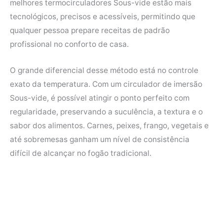
melhores termocirculadores Sous-vide estão mais
o
e
r
A
tecnológicos, precisos e acessíveis, permitindo que
o
r
e
p
qualquer pessoa prepare receitas de padrão
k
s
p
profissional no conforto de casa.
t
O grande diferencial desse método está no controle
exato da temperatura. Com um circulador de imersão
Sous-vide, é possível atingir o ponto perfeito com
regularidade, preservando a suculência, a textura e o
sabor dos alimentos. Carnes, peixes, frango, vegetais e
até sobremesas ganham um nível de consistência
difícil de alcançar no fogão tradicional.