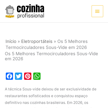
Ir
Men
para
princ
o
conteúdo
Início
»
Eletroportáteis
»
Os 5 Melhores
Termocirculadores Sous-Vide em 2026
Os 5 Melhores Termocirculadores Sous-Vide
em 2026
F
T
P
W
a
w
i
h
A técnica Sous-vide deixou de ser exclusividade de
c
i
n
a
restaurantes sofisticados e conquistou espaço
e
t
t
t
definitivo nas cozinhas brasileiras. Em 2026, os
b
t
e
s