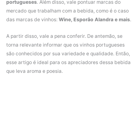
portugueses
. Além disso, vale pontuar marcas do
e
t
t
t
mercado que trabalham com a bebida, como é o caso
b
t
e
s
das marcas de vinhos:
Wine, Esporão Alandra e mais
.
o
e
r
A
o
r
e
p
A partir disso, vale a pena conferir. De antemão, se
k
s
p
torna relevante informar que os vinhos portugueses
t
são conhecidos por sua variedade e qualidade. Então,
esse artigo é ideal para os apreciadores dessa bebida
que leva aroma e poesia.