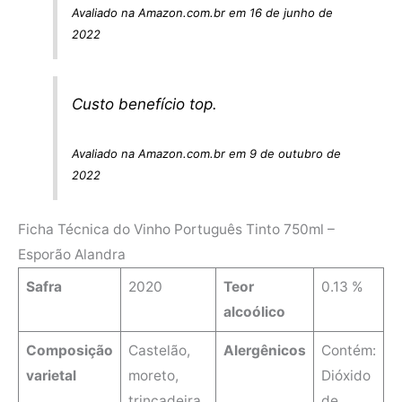
Avaliado na Amazon.com.br em 16 de junho de
2022
Custo benefício top.
Avaliado na Amazon.com.br em 9 de outubro de
2022
Ficha Técnica do Vinho Português Tinto 750ml –
Esporão Alandra
Safra
2020
Teor
0.13 %
alcoólico
Composição
‎Castelão,
Alergênicos
Contém:
varietal
moreto,
Dióxido
trincadeira
de