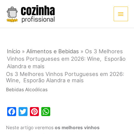
Ir
Men
para
princ
o
conteúdo
Início
»
Alimentos e Bebidas
»
Os 3 Melhores
Vinhos Portugueses em 2026: Wine, Esporão
Alandra e mais
Os 3 Melhores Vinhos Portugueses em 2026:
Wine, Esporão Alandra e mais
Bebidas Alcoólicas
F
T
P
W
a
w
i
h
Neste artigo veremos
os melhores vinhos
c
i
n
a