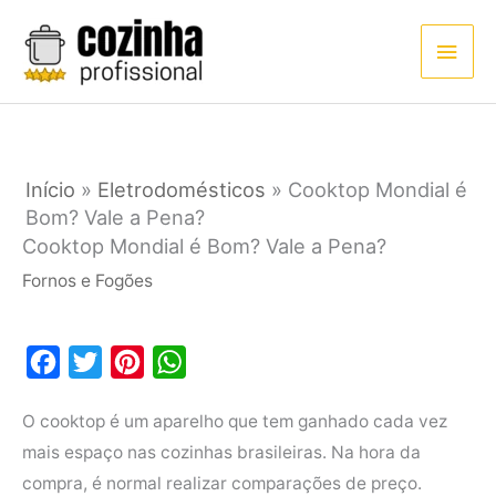
Ir
Men
para
princ
o
conteúdo
Início
»
Eletrodomésticos
»
Cooktop Mondial é
Bom? Vale a Pena?
Cooktop Mondial é Bom? Vale a Pena?
Fornos e Fogões
F
T
P
W
a
w
i
h
O cooktop é um aparelho que tem ganhado cada vez
c
i
n
a
mais espaço nas cozinhas brasileiras. Na hora da
e
t
t
t
compra, é normal realizar comparações de preço.
b
t
e
s