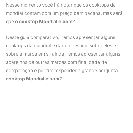
Nesse momento você irá notar que os cooktops da
o
e
r
A
mondial contam com um preço bem bacana, mas será
o
r
e
p
que o
cooktop Mondial é bom
?
k
s
p
t
Neste guia comparativo, iremos apresentar alguns
cooktops da mondial e dar um resumo sobre eles e
sobre a marca em si, ainda iremos apresentar alguns
aparelhos de outras marcas com finalidade de
comparação e por fim responder a grande pergunta:
cooktop Mondial é bom?