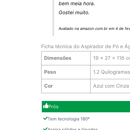
bem meia hora.
Gostei muito.
Avaliado na amazon.com.br em 4 de fe
Ficha técnica do Aspirador de Pó e 
Dimensões
‎19 x 27 x 116 
Peso
1.2 Quilograma
Cor
‎Azul com Cinza
Prós
Tem tecnologia 180º
Aspira sólidos e líquidos