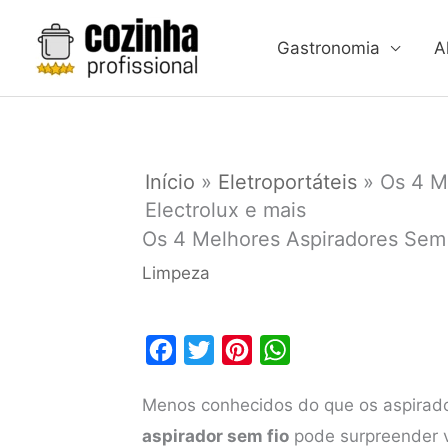
Ir
para
Gastronomia
A
o
conteúdo
Início
»
Eletroportáteis
»
Os 4 M
Electrolux e mais
Os 4 Melhores Aspiradores Sem 
Limpeza
F
T
P
W
a
w
i
h
Menos conhecidos do que os aspirad
c
i
n
a
aspirador sem fio
pode surpreender v
e
t
t
t