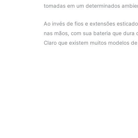
tomadas em um determinados ambient
b
t
e
s
o
e
r
A
Ao invés de fios e extensões esticad
o
r
e
p
nas mãos, com sua bateria que dura o 
k
s
p
Claro que existem muitos modelos de 
t