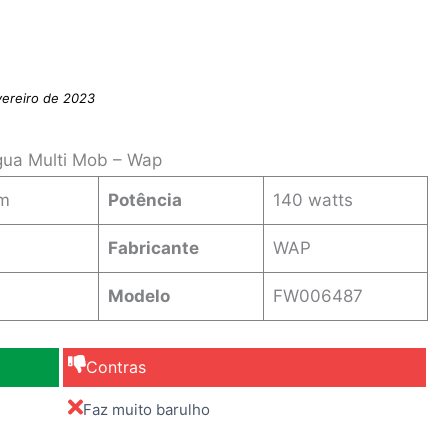
vereiro de 2023
Água Multi Mob – Wap
cm
Potência
‎140 watts
s
Fabricante
WAP
Modelo
FW006487
Contras
Faz muito barulho