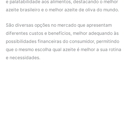
e palatabilidade aos alimentos, destacando o melhor
o
e
r
A
azeite brasileiro e o melhor azeite de oliva do mundo.
o
r
e
p
k
s
p
São diversas opções no mercado que apresentam
t
diferentes custos e benefícios, melhor adequando às
possibilidades financeiras do consumidor, permitindo
que o mesmo escolha qual azeite é melhor a sua rotina
e necessidades.