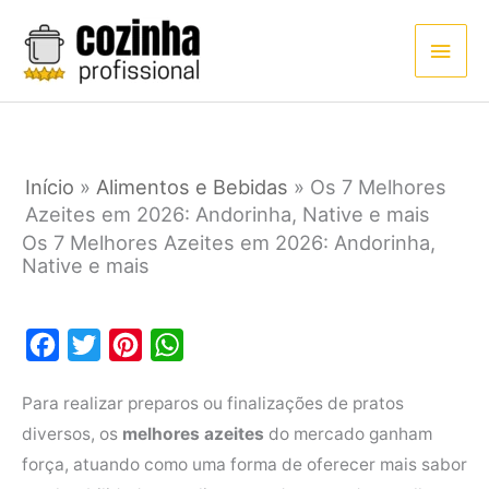
Ir
Men
para
princ
o
conteúdo
Início
»
Alimentos e Bebidas
»
Os 7 Melhores
Azeites em 2026: Andorinha, Native e mais
Os 7 Melhores Azeites em 2026: Andorinha,
Native e mais
F
T
P
W
a
w
i
h
Para realizar preparos ou finalizações de pratos
c
i
n
a
diversos, os
melhores azeites
do mercado ganham
e
t
t
t
força, atuando como uma forma de oferecer mais sabor
b
t
e
s