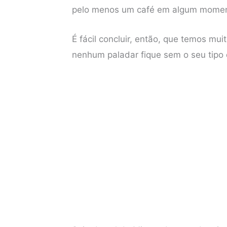
pelo menos um café em algum momen
b
t
e
s
o
e
r
A
É fácil concluir, então, que temos mu
o
r
e
p
nenhum paladar fique sem o seu tipo 
k
s
p
t