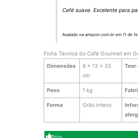
Café suave. Excelente para p
Avaliado na amazon.com.br em 11 de fe
Ficha Técnica do Café Gourmet em Gr
Dimensões
‎8 x 13 x 33
Teor 
cm
Peso
1 kg
Fabr
Forma
‎Grão inteiro
Info
alerg
Prós