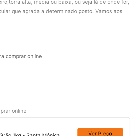
ro,torra alta, média ou baixa, ou seja lá de onde for,
icular que agrada a determinado gosto. Vamos aos
a comprar online
rar online
Ver Preço
Grão 1kg - Santa Mônica