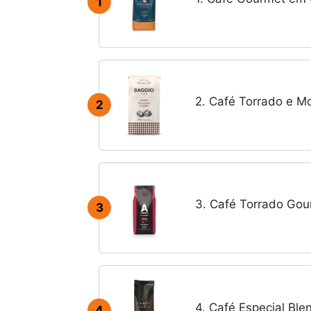
1
2. Café Torrado e M
2
3. Café Torrado Gou
3
4. Café Especial Bl
4