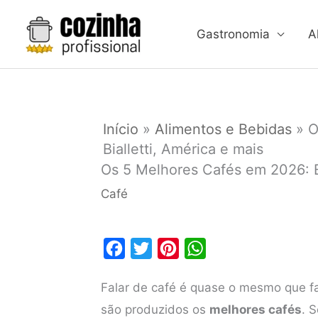
Ir
para
Gastronomia
A
o
conteúdo
Início
»
Alimentos e Bebidas
»
O
Bialletti, América e mais
Os 5 Melhores Cafés em 2026: Ba
Café
F
T
P
W
a
w
i
h
Falar de café é quase o mesmo que fa
c
i
n
a
são produzidos os
melhores cafés
. 
e
t
t
t