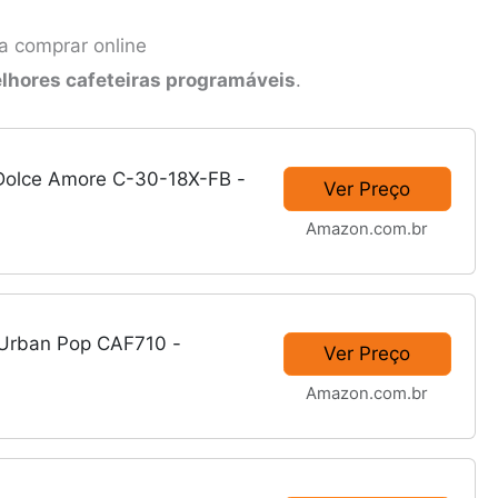
ra comprar online
hores cafeteiras programáveis
.
a Dolce Amore C-30-18X-FB -
Ver Preço
Amazon.com.br
a Urban Pop CAF710 -
Ver Preço
Amazon.com.br