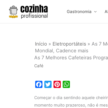
Ir
para
Gastronomia
A
o
conteúdo
Início
»
Eletroportáteis
»
As 7 M
Mondial, Cadence mais
As 7 Melhores Cafeteiras Progr
Café
F
T
P
W
a
w
i
h
Começar o dia sentindo aquele cheiri
c
i
n
a
momento muito prazeroso, não é mesm
e
t
t
t