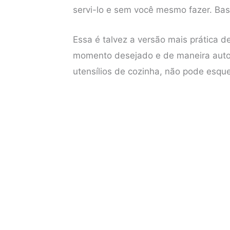
servi-lo e sem você mesmo fazer. Bas
b
t
e
s
o
e
r
A
Essa é talvez a versão mais prática d
o
r
e
p
momento desejado e de maneira auto
k
s
p
utensílios de cozinha, não pode esquec
t