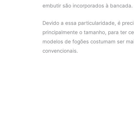
embutir são incorporados à bancada.
b
t
e
s
o
e
r
A
Devido a essa particularidade, é prec
o
r
e
p
principalmente o tamanho, para ter ce
k
s
p
modelos de fogões costumam ser mai
t
convencionais.