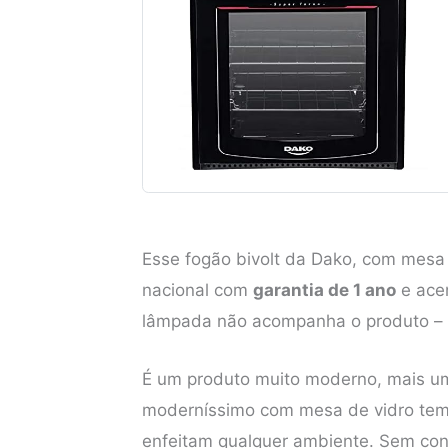
Esse fogão bivolt da Dako, com mesa
nacional com
garantia de 1 ano
e acen
lâmpada não acompanha o produto – 
É um produto muito moderno, mais u
moderníssimo com mesa de vidro temp
enfeitam qualquer ambiente. Sem con