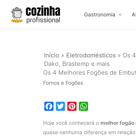
Ir
para
Gastronomia
A
o
conteúdo
Início
»
Eletrodomésticos
»
Os 4
Dako, Brastemp e mais
Os 4 Melhores Fogões de Embut
Fornos e Fogões
F
T
P
W
a
w
i
h
Hoje você conhecerá o
melhor fogão
c
i
n
a
quase nenhuma diferença em relação
e
t
t
t