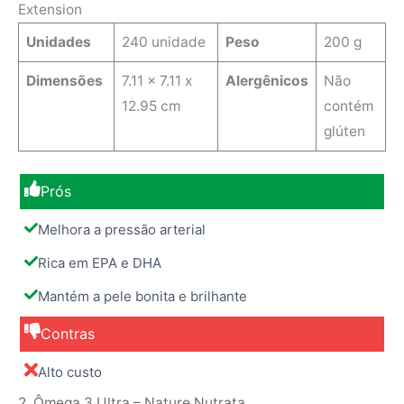
Extension
Unidades
240 unidade
Peso
200 g
Dimensões
‎7.11 x 7.11 x
Alergênicos
‎Não
12.95 cm
contém
glúten
Prós
Melhora a pressão arterial
Rica em EPA e DHA
Mantém a pele bonita e brilhante
Contras
Alto custo
2. Ômega 3 Ultra – Nature Nutrata