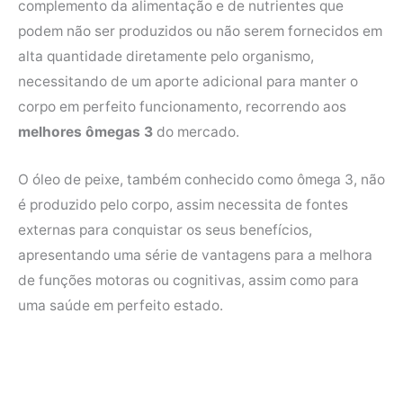
complemento da alimentação e de nutrientes que
e
t
t
t
podem não ser produzidos ou não serem fornecidos em
b
t
e
s
alta quantidade diretamente pelo organismo,
o
e
r
A
necessitando de um aporte adicional para manter o
o
r
e
p
corpo em perfeito funcionamento, recorrendo aos
k
s
p
melhores ômegas 3
do mercado.
t
O óleo de peixe, também conhecido como ômega 3, não
é produzido pelo corpo, assim necessita de fontes
externas para conquistar os seus benefícios,
apresentando uma série de vantagens para a melhora
de funções motoras ou cognitivas, assim como para
uma saúde em perfeito estado.