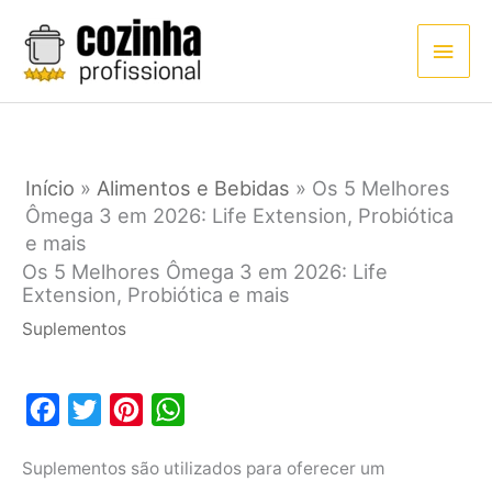
Ir
Men
para
princ
o
conteúdo
Início
»
Alimentos e Bebidas
»
Os 5 Melhores
Ômega 3 em 2026: Life Extension, Probiótica
e mais
Os 5 Melhores Ômega 3 em 2026: Life
Extension, Probiótica e mais
Suplementos
F
T
P
W
a
w
i
h
Suplementos são utilizados para oferecer um
c
i
n
a