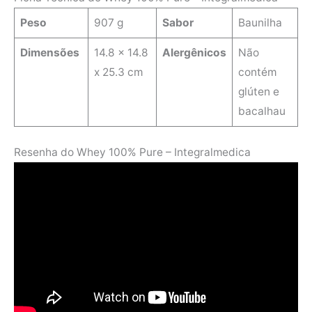
Peso
907 g
Sabor
Baunilha
Dimensões
‎14.8 x 14.8
Alergênicos
Não
x 25.3 cm
contém
glúten e
bacalhau
Resenha do Whey 100% Pure – Integralmedica