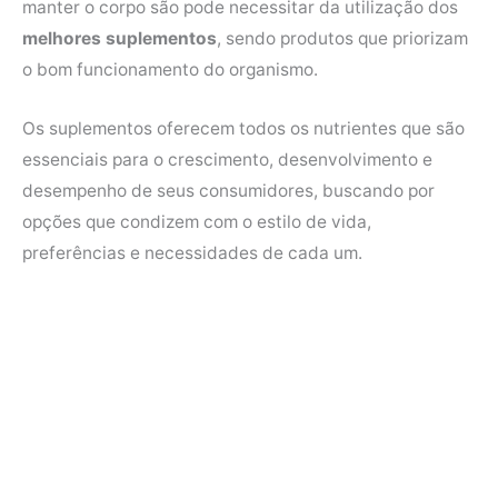
manter o corpo são pode necessitar da utilização dos
e
t
t
t
melhores suplementos
, sendo produtos que priorizam
b
t
e
s
o bom funcionamento do organismo.
o
e
r
A
o
r
e
p
Os suplementos oferecem todos os nutrientes que são
k
s
p
essenciais para o crescimento, desenvolvimento e
t
desempenho de seus consumidores, buscando por
opções que condizem com o estilo de vida,
preferências e necessidades de cada um.