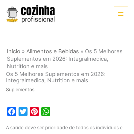
Ir
Men
para
princ
o
conteúdo
Início
»
Alimentos e Bebidas
»
Os 5 Melhores
Suplementos em 2026: Integralmedica,
Nutrition e mais
Os 5 Melhores Suplementos em 2026:
Integralmedica, Nutrition e mais
Suplementos
F
T
P
W
a
w
i
h
A saúde deve ser prioridade de todos os indivíduos e
c
i
n
a