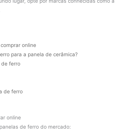
ndo lugar, opte por marcas conhecidas como a
.
 comprar online
ferro para a panela de cerâmica?
 de ferro
a de ferro
ar online
 panelas de ferro do mercado: