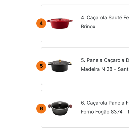
4. Caçarola Sauté F
4
Brinox
5. Panela Caçarola 
5
Madeira N 28 – San
6. Caçarola Panela 
6
Forno Fogão 8374 -