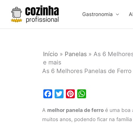
Ir
para
Gastronomia
A
o
conteúdo
Início
»
Panelas
»
As 6 Melhores
e mais
As 6 Melhores Panelas de Ferro
F
T
P
W
a
w
i
h
A
melhor panela de ferro
é uma boa a
c
i
n
a
muitos anos, podendo ficar na famíli
e
t
t
t
b
t
e
s