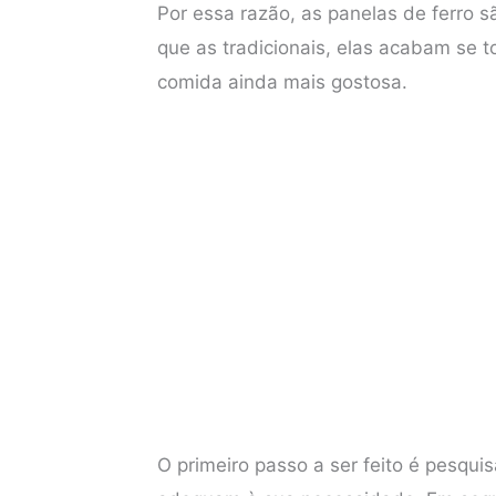
Por essa razão, as panelas de ferro 
o
e
r
A
que as tradicionais, elas acabam se 
o
r
e
p
comida ainda mais gostosa.
k
s
p
t
O primeiro passo a ser feito é pesqui