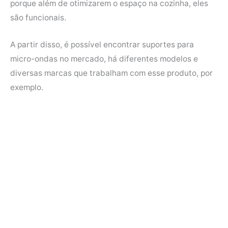
porque além de otimizarem o espaço na cozinha, eles
e
t
t
t
são funcionais.
b
t
e
s
o
e
r
A
A partir disso, é possível encontrar suportes para
o
r
e
p
micro-ondas no mercado, há diferentes modelos e
k
s
p
diversas marcas que trabalham com esse produto, por
t
exemplo.