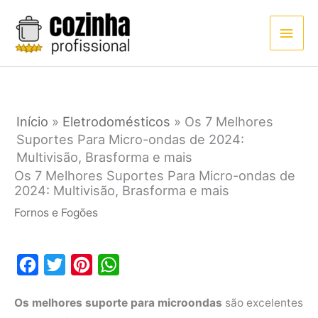
Ir
Men
para
princ
o
conteúdo
Início
»
Eletrodomésticos
»
Os 7 Melhores
Suportes Para Micro-ondas de 2024:
Multivisão, Brasforma e mais
Os 7 Melhores Suportes Para Micro-ondas de
2024: Multivisão, Brasforma e mais
Fornos e Fogões
F
T
P
W
a
w
i
h
Os melhores suporte para microondas
são excelentes
c
i
n
a