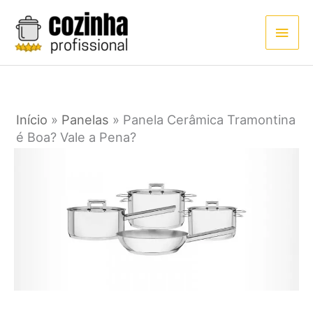
Ir
Men
para
princ
o
conteúdo
Início
»
Panelas
»
Panela Cerâmica Tramontina
é Boa? Vale a Pena?