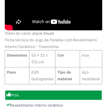
Vídeo do canal
Joyce Souza
Ficha técnica do Jogo de Panelas com Revestimento
Interno Cerâmico – Tramontina
Dimensões
‎53 x 32 x
Cor
Inox
17,5 cm
Peso
6,85
Tipo de
‎Aço
Quilogramas
material
inoxidável
Prós
Revestimento interno cerâmico