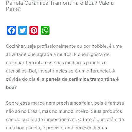
Panela Cerâmica Tramontina é Boa? Vale a
Pena?
F
T
P
W
a
w
i
h
Cozinhar, seja profissionalmente ou por hobbie, é uma
c
i
n
a
atividade que agrada a muitos. E quem gosta de
e
t
t
t
cozinhar tem interesse nas melhores panelas e
b
t
e
s
utensílios. Daí, investir neles será um diferencial. A
o
e
r
A
dúvida do dia é: a
panela de cerâmica tramontina é
o
r
e
p
boa
?
k
s
p
t
Sobre essa marca nem precisamos falar, pois é famosa
não só no Brasil, mas no mundo inteiro. Seus produtos
são de qualidade inquestionável. O fato é que, além de
uma boa panela, é preciso também escolher os