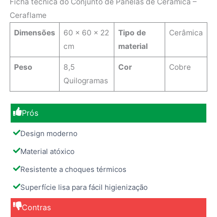
Ficha técnica do Conjunto de Panelas de Cerâmica –
Ceraflame
Dimensões
‎60 x 60 x 22
Tipo de
‎Cerâmica
cm
material
Peso
8,5
Cor
Cobre
Quilogramas
Prós
Design moderno
Material atóxico
Resistente a choques térmicos
Superfície lisa para fácil higienização
Contras