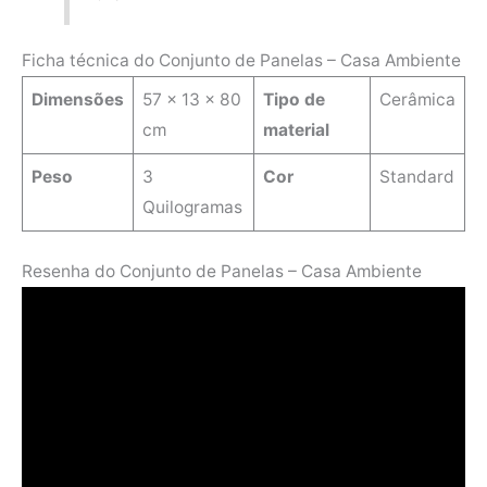
Ficha técnica do Conjunto de Panelas – Casa Ambiente
Dimensões
‎57 x 13 x 80
Tipo de
‎Cerâmica
cm
material
Peso
3
Cor
Standard
Quilogramas
Resenha do Conjunto de Panelas – Casa Ambiente