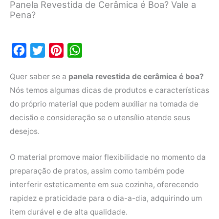
Panela Revestida de Cerâmica é Boa? Vale a
Pena?
F
T
P
W
a
w
i
h
Quer saber se a
panela revestida de cerâmica é boa?
c
i
n
a
Nós temos algumas dicas de produtos e características
e
t
t
t
do próprio material que podem auxiliar na tomada de
b
t
e
s
decisão e consideração se o utensílio atende seus
o
e
r
A
desejos.
o
r
e
p
k
s
p
O material promove maior flexibilidade no momento da
t
preparação de pratos, assim como também pode
interferir esteticamente em sua cozinha, oferecendo
rapidez e praticidade para o dia-a-dia, adquirindo um
item durável e de alta qualidade.