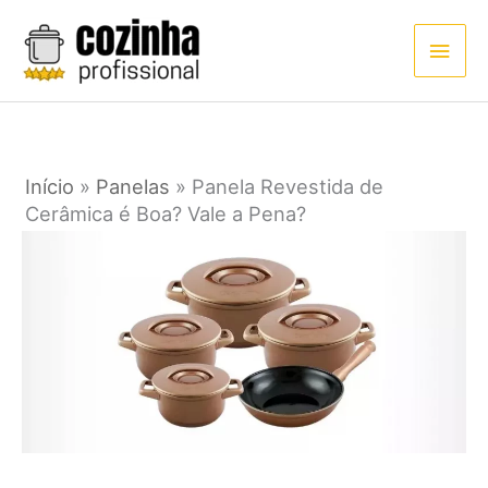
Ir
Men
para
princ
o
conteúdo
Início
»
Panelas
»
Panela Revestida de
Cerâmica é Boa? Vale a Pena?