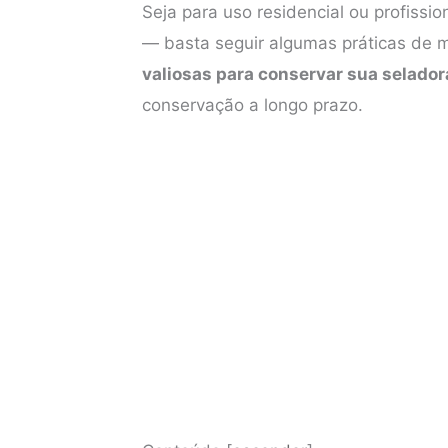
Seja para uso residencial ou profiss
o
e
r
A
— basta seguir algumas práticas de 
o
r
e
p
valiosas para conservar sua selador
k
s
p
conservação a longo prazo.
t