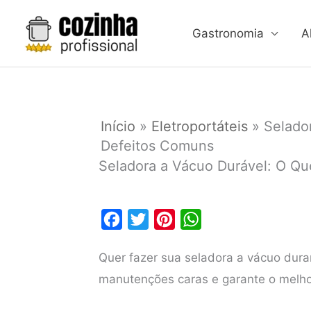
Ir
para
Gastronomia
A
o
conteúdo
Início
»
Eletroportáteis
»
Selado
Defeitos Comuns
Seladora a Vácuo Durável: O Qu
F
T
P
W
a
w
i
h
Quer fazer sua seladora a vácuo dura
c
i
n
a
manutenções caras e garante o melh
e
t
t
t
b
t
e
s