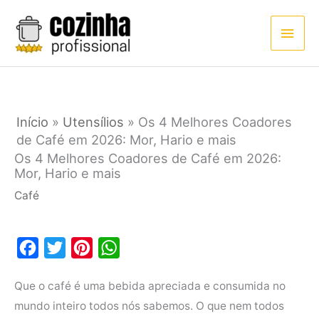
Ir
Men
para
princ
o
conteúdo
Início
»
Utensílios
»
Os 4 Melhores Coadores
de Café em 2026: Mor, Hario e mais
Os 4 Melhores Coadores de Café em 2026:
Mor, Hario e mais
Café
F
T
P
W
a
w
i
h
Que o café é uma bebida apreciada e consumida no
c
i
n
a
mundo inteiro todos nós sabemos. O que nem todos
e
t
t
t