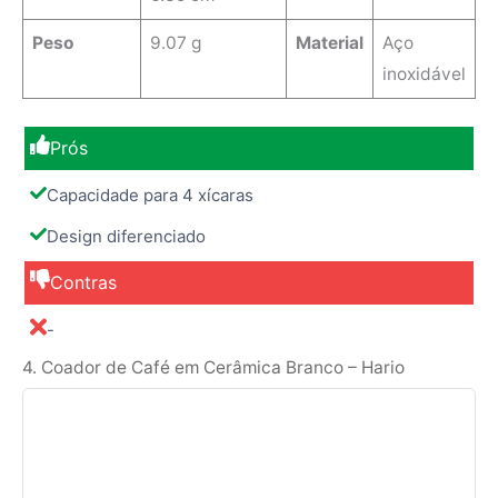
Peso
9.07 g
Material
‎Aço
inoxidável
Prós
Capacidade para 4 xícaras
Design diferenciado
Contras
-
4. Coador de Café em Cerâmica Branco – Hario