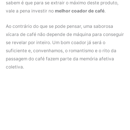
sabem é que para se extrair o máximo deste produto,
b
t
e
s
vale a pena investir no
melhor coador de café
.
o
e
r
A
o
r
e
p
Ao contrário do que se pode pensar, uma saborosa
k
s
p
xícara de café não depende de máquina para conseguir
t
se revelar por inteiro. Um bom coador já será o
suficiente e, convenhamos, o romantismo e o rito da
passagem do café fazem parte da memória afetiva
coletiva.